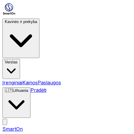
Kavinės ir prekyba
Verslas
Įrenginiai
Kainos
Paslaugos
Pradėti
🇱🇹
Lithuania
SmartOn