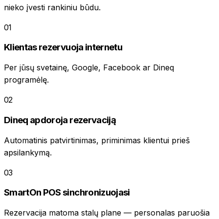
nieko įvesti rankiniu būdu.
01
Klientas rezervuoja internetu
Per jūsų svetainę, Google, Facebook ar Dineq
programėlę.
02
Dineq apdoroja rezervaciją
Automatinis patvirtinimas, priminimas klientui prieš
apsilankymą.
03
SmartOn POS sinchronizuojasi
Rezervacija matoma stalų plane — personalas paruošia