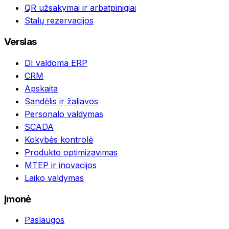
QR užsakymai ir arbatpinigiai
Stalų rezervacijos
Verslas
DI valdoma ERP
CRM
Apskaita
Sandėlis ir žaliavos
Personalo valdymas
SCADA
Kokybės kontrolė
Produkto optimizavimas
MTEP ir inovacijos
Laiko valdymas
Įmonė
Paslaugos